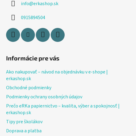
info
@
erkashop.sk
t
i
0915894504
e
Informácie pre vás
Ako nakupovať – návod na objednávku v e-shope |
erkashop.sk
Obchodné podmienky
Podmienky ochrany osobných údajov
Prečo eRKa papiernictvo – kvalita, výber a spokojnosť |
erkashop.sk
Tipy pre školákov
Doprava a platba