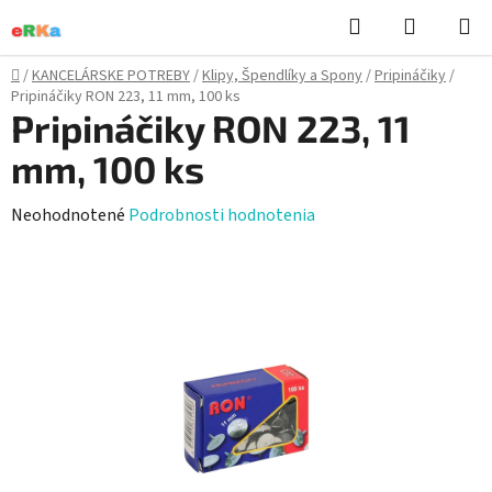
Prejsť
Hľadať
NÁKUP
na
KOŠÍK
obsah
Domov
/
KANCELÁRSKE POTREBY
/
Klipy, Špendlíky a Spony
/
Pripináčiky
/
Pripináčiky RON 223, 11 mm, 100 ks
Pripináčiky RON 223, 11
mm, 100 ks
Priemerné
Neohodnotené
Podrobnosti hodnotenia
hodnotenie
produktu
je
0,0
z
5
hviezdičiek.