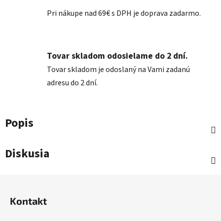
Pri nákupe nad 69€ s DPH je doprava zadarmo.
Tovar skladom odosielame do 2 dní.
Tovar skladom je odoslaný na Vami zadanú
adresu do 2 dní.
Popis
Diskusia
Z
á
Kontakt
p
ä