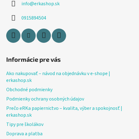
info
@
erkashop.sk
t
i
0915894504
e
Informácie pre vás
Ako nakupovať – návod na objednávku v e-shope |
erkashop.sk
Obchodné podmienky
Podmienky ochrany osobných údajov
Prečo eRKa papiernictvo – kvalita, výber a spokojnosť |
erkashop.sk
Tipy pre školákov
Doprava a platba