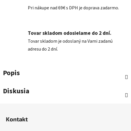
Pri nákupe nad 69€ s DPH je doprava zadarmo.
Tovar skladom odosielame do 2 dní.
Tovar skladom je odoslaný na Vami zadanú
adresu do 2 dní.
Popis
Diskusia
Z
á
Kontakt
p
ä