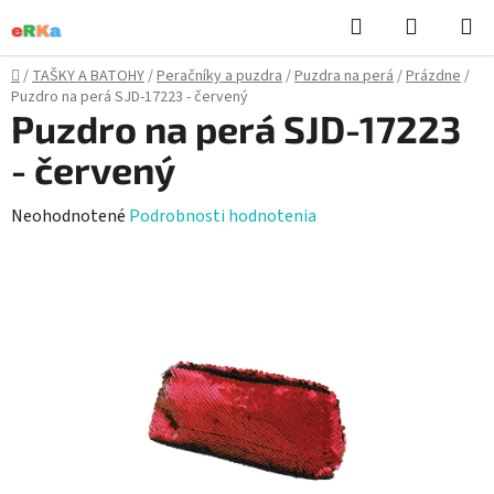
Prejsť
Hľadať
NÁKUP
na
KOŠÍK
obsah
Domov
/
TAŠKY A BATOHY
/
Peračníky a puzdra
/
Puzdra na perá
/
Prázdne
/
Puzdro na perá SJD-17223 - červený
Puzdro na perá SJD-17223
- červený
Priemerné
Neohodnotené
Podrobnosti hodnotenia
hodnotenie
produktu
je
0,0
z
5
hviezdičiek.