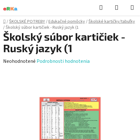
Prejsť
Hľadať
NÁKUP
na
KOŠÍK
obsah
Domov
/
ŠKOLSKÉ POTREBY
/
Edukačné pomôcky
/
Školské kartičky/tabuľky
/
Školský súbor kartičiek - Ruský jazyk (1
Školský súbor kartičiek -
Ruský jazyk (1
Priemerné
Neohodnotené
Podrobnosti hodnotenia
hodnotenie
produktu
je
0,0
z
5
hviezdičiek.