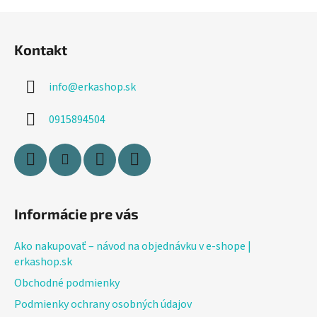
Z
á
Kontakt
p
ä
info
@
erkashop.sk
t
i
0915894504
e
Informácie pre vás
Ako nakupovať – návod na objednávku v e-shope |
erkashop.sk
Obchodné podmienky
Podmienky ochrany osobných údajov