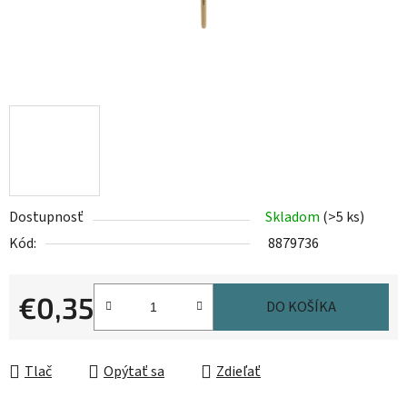
Dostupnosť
Skladom
(>5 ks)
Kód:
8879736
€0,35
DO KOŠÍKA
Jednotková cena:
Tlač
Opýtať sa
Zdieľať