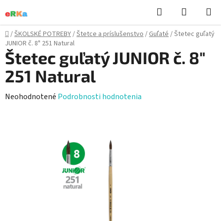
Prejsť
Hľadať
NÁKUP
na
KOŠÍK
obsah
Domov
/
ŠKOLSKÉ POTREBY
/
Štetce a príslušenstvo
/
Guľaté
/
Štetec guľatý
JUNIOR č. 8" 251 Natural
Štetec guľatý JUNIOR č. 8"
251 Natural
Priemerné
Neohodnotené
Podrobnosti hodnotenia
hodnotenie
produktu
je
0,0
z
5
hviezdičiek.