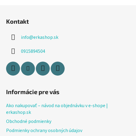
Z
á
Kontakt
p
ä
info
@
erkashop.sk
t
i
0915894504
e
Informácie pre vás
Ako nakupovať – návod na objednávku v e-shope |
erkashop.sk
Obchodné podmienky
Podmienky ochrany osobných údajov