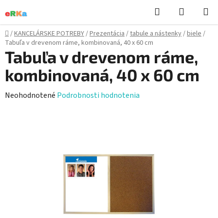
Prejsť
Hľadať
NÁKUP
na
KOŠÍK
obsah
Domov
/
KANCELÁRSKE POTREBY
/
Prezentácia
/
tabule a nástenky
/
biele
/
Tabuľa v drevenom ráme, kombinovaná, 40 x 60 cm
Tabuľa v drevenom ráme,
kombinovaná, 40 x 60 cm
Priemerné
Neohodnotené
Podrobnosti hodnotenia
hodnotenie
produktu
je
0,0
z
5
hviezdičiek.