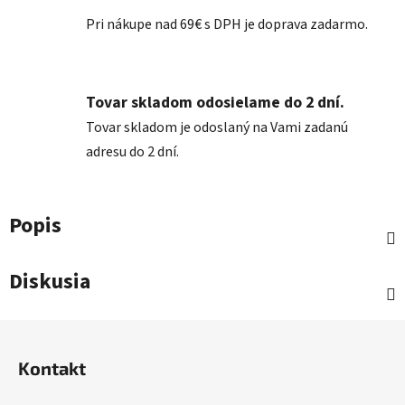
Pri nákupe nad 69€ s DPH je doprava zadarmo.
Tovar skladom odosielame do 2 dní.
Tovar skladom je odoslaný na Vami zadanú
adresu do 2 dní.
Popis
Diskusia
Z
á
Kontakt
p
ä