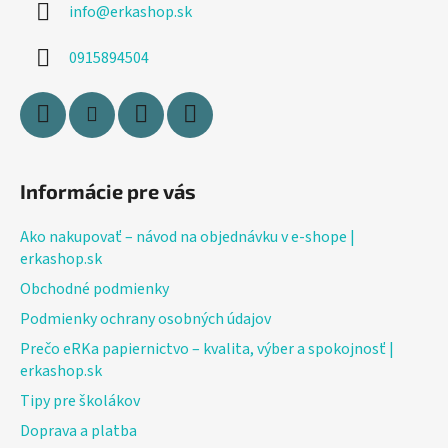
info
@
erkashop.sk
t
i
0915894504
e
Informácie pre vás
Ako nakupovať – návod na objednávku v e-shope |
erkashop.sk
Obchodné podmienky
Podmienky ochrany osobných údajov
Prečo eRKa papiernictvo – kvalita, výber a spokojnosť |
erkashop.sk
Tipy pre školákov
Doprava a platba