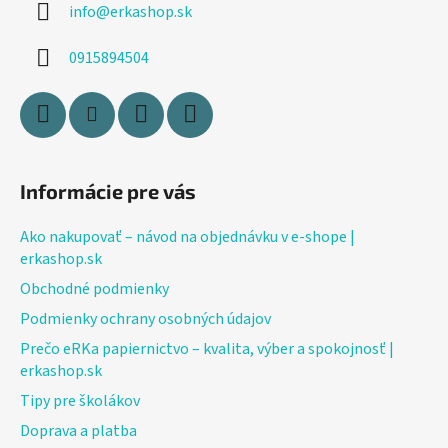
info
@
erkashop.sk
t
i
0915894504
e
Informácie pre vás
Ako nakupovať – návod na objednávku v e-shope |
erkashop.sk
Obchodné podmienky
Podmienky ochrany osobných údajov
Prečo eRKa papiernictvo – kvalita, výber a spokojnosť |
erkashop.sk
Tipy pre školákov
Doprava a platba