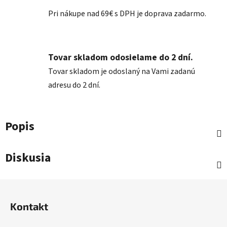
Pri nákupe nad 69€ s DPH je doprava zadarmo.
Tovar skladom odosielame do 2 dní.
Tovar skladom je odoslaný na Vami zadanú
adresu do 2 dní.
Popis
Diskusia
Z
á
Kontakt
p
ä