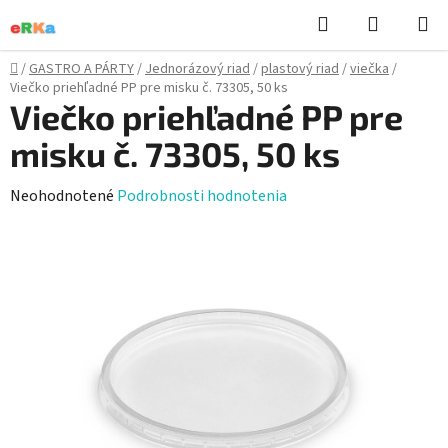
Prejsť
Hľadať
NÁKUP
na
KOŠÍK
obsah
Domov
/
GASTRO A PÁRTY
/
Jednorázový riad
/
plastový riad
/
viečka
/
Viečko priehľadné PP pre misku č. 73305, 50 ks
Viečko priehľadné PP pre
misku č. 73305, 50 ks
Priemerné
Neohodnotené
Podrobnosti hodnotenia
hodnotenie
produktu
je
0,0
z
5
hviezdičiek.