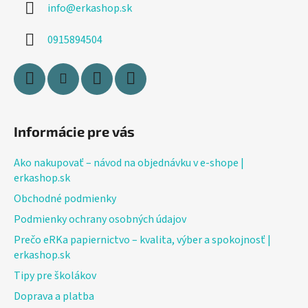
info
@
erkashop.sk
t
i
0915894504
e
Informácie pre vás
Ako nakupovať – návod na objednávku v e-shope |
erkashop.sk
Obchodné podmienky
Podmienky ochrany osobných údajov
Prečo eRKa papiernictvo – kvalita, výber a spokojnosť |
erkashop.sk
Tipy pre školákov
Doprava a platba