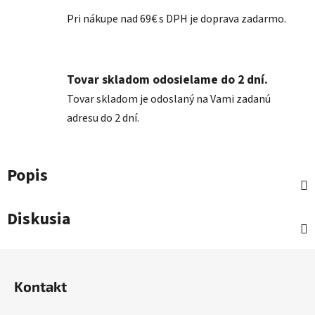
Pri nákupe nad 69€ s DPH je doprava zadarmo.
Tovar skladom odosielame do 2 dní.
Tovar skladom je odoslaný na Vami zadanú
adresu do 2 dní.
Popis
Diskusia
Z
á
Kontakt
p
ä