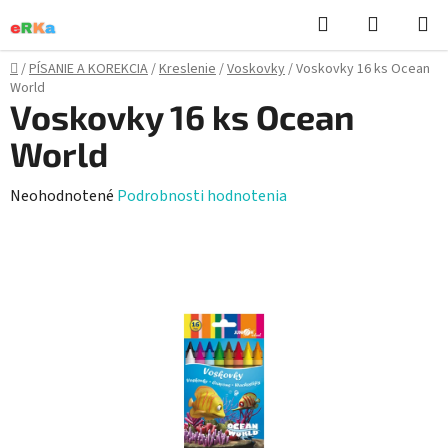
Prejsť
Hľadať
NÁKUP
na
KOŠÍK
obsah
Domov
/
PÍSANIE A KOREKCIA
/
Kreslenie
/
Voskovky
/
Voskovky 16 ks Ocean
World
Voskovky 16 ks Ocean
World
Priemerné
Neohodnotené
Podrobnosti hodnotenia
hodnotenie
produktu
je
0,0
z
5
hviezdičiek.