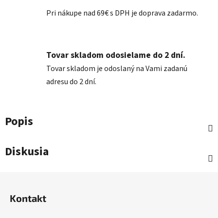
Pri nákupe nad 69€ s DPH je doprava zadarmo.
Tovar skladom odosielame do 2 dní.
Tovar skladom je odoslaný na Vami zadanú
adresu do 2 dní.
Popis
Diskusia
Z
á
Kontakt
p
ä