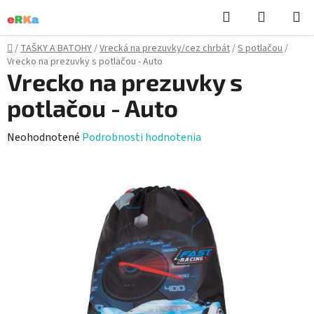
Prejsť
Hľadať
NÁKUP
na
KOŠÍK
obsah
Domov
/
TAŠKY A BATOHY
/
Vrecká na prezuvky/cez chrbát
/
S potlačou
/
Vrecko na prezuvky s potlačou - Auto
Vrecko na prezuvky s
potlačou - Auto
Priemerné
Neohodnotené
Podrobnosti hodnotenia
hodnotenie
produktu
je
0,0
z
5
hviezdičiek.