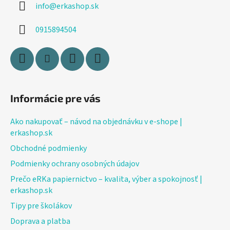
info
@
erkashop.sk
t
i
0915894504
e
Informácie pre vás
Ako nakupovať – návod na objednávku v e-shope |
erkashop.sk
Obchodné podmienky
Podmienky ochrany osobných údajov
Prečo eRKa papiernictvo – kvalita, výber a spokojnosť |
erkashop.sk
Tipy pre školákov
Doprava a platba