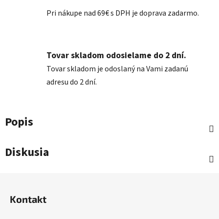
Pri nákupe nad 69€ s DPH je doprava zadarmo.
Tovar skladom odosielame do 2 dní.
Tovar skladom je odoslaný na Vami zadanú
adresu do 2 dní.
Popis
Diskusia
Z
á
Kontakt
p
ä