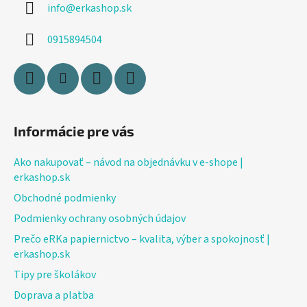
info
@
erkashop.sk
t
i
0915894504
e
Informácie pre vás
Ako nakupovať – návod na objednávku v e-shope |
erkashop.sk
Obchodné podmienky
Podmienky ochrany osobných údajov
Prečo eRKa papiernictvo – kvalita, výber a spokojnosť |
erkashop.sk
Tipy pre školákov
Doprava a platba