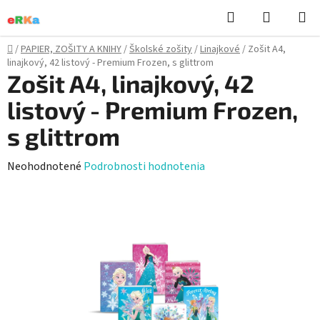
Prejsť
Hľadať
NÁKUP
na
KOŠÍK
obsah
Domov
/
PAPIER, ZOŠITY A KNIHY
/
Školské zošity
/
Linajkové
/
Zošit A4,
linajkový, 42 listový - Premium Frozen, s glittrom
Zošit A4, linajkový, 42
listový - Premium Frozen,
s glittrom
Priemerné
Neohodnotené
Podrobnosti hodnotenia
hodnotenie
produktu
je
0,0
z
5
hviezdičiek.