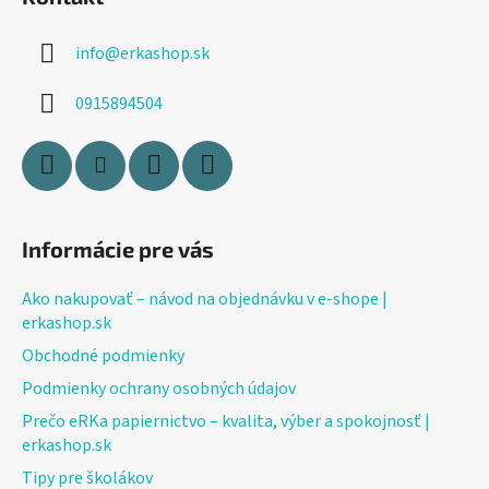
p
ä
info
@
erkashop.sk
t
i
0915894504
e
Informácie pre vás
Ako nakupovať – návod na objednávku v e-shope |
erkashop.sk
Obchodné podmienky
Podmienky ochrany osobných údajov
Prečo eRKa papiernictvo – kvalita, výber a spokojnosť |
erkashop.sk
Tipy pre školákov