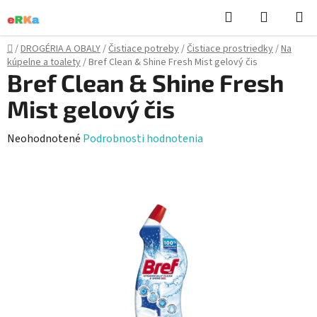
Prejsť
Hľadať
NÁKUP
na
KOŠÍK
obsah
Domov
/
DROGÉRIA A OBALY
/
Čistiace potreby
/
Čistiace prostriedky
/
Na
kúpelne a toalety
/
Bref Clean & Shine Fresh Mist gelový čis
Bref Clean & Shine Fresh
Mist gelový čis
Priemerné
Neohodnotené
Podrobnosti hodnotenia
hodnotenie
produktu
je
0,0
z
5
hviezdičiek.