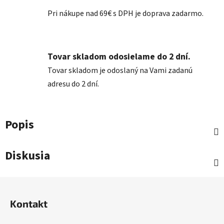
Pri nákupe nad 69€ s DPH je doprava zadarmo.
Tovar skladom odosielame do 2 dní.
Tovar skladom je odoslaný na Vami zadanú
adresu do 2 dní.
Popis
Diskusia
Z
á
Kontakt
p
ä