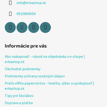
info
@
erkashop.sk
t
i
0915894504
e
Informácie pre vás
Ako nakupovať – návod na objednávku v e-shope |
erkashop.sk
Obchodné podmienky
Podmienky ochrany osobných údajov
Prečo eRKa papiernictvo – kvalita, výber a spokojnosť |
erkashop.sk
Tipy pre školákov
Doprava a platba