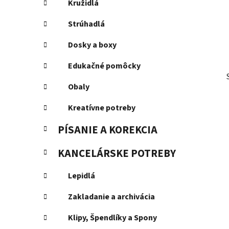
Kružidlá
l
Strúhadlá
Dosky a boxy
Edukačné pomôcky
Obaly
Kreatívne potreby
PÍSANIE A KOREKCIA
KANCELÁRSKE POTREBY
Lepidlá
Zakladanie a archivácia
Klipy, Špendlíky a Spony