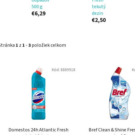
500 g
tekutý
€6,29
dezin
€2,50
Stránka
1
z
1
-
3
položiek celkom
V
Kód:
8889918
K
ý
p
i
s
p
r
o
d
Domestos 24h Atlantic Fresh
Bref Clean & Shine Fre
u