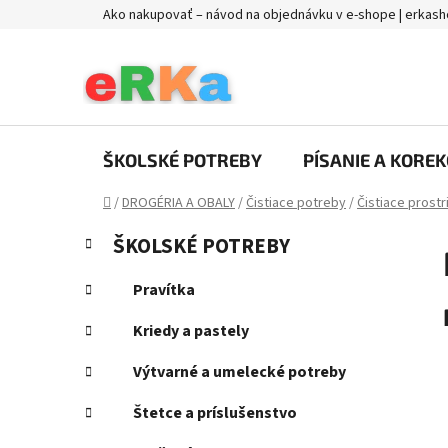
Prejsť
Ako nakupovať – návod na objednávku v e-shope | erkash
na
obsah
ŠKOLSKÉ POTREBY
PÍSANIE A KOREK
Domov
/
DROGÉRIA A OBALY
/
Čistiace potreby
/
Čistiace prost
B
K
Preskočiť
ŠKOLSKÉ POTREBY
a
kategórie
o
t
č
Pravítka
e
n
g
Kriedy a pastely
ý
ó
p
r
Výtvarné a umelecké potreby
i
a
e
Štetce a príslušenstvo
n
e