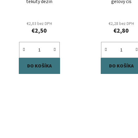
tekutý dezin
gelový čis
k
t
o
€2,03 bez DPH
€2,28 bez DPH
€2,50
€2,80
v
DO KOŠÍKA
DO KOŠÍKA
O
v
l
á
d
a
c