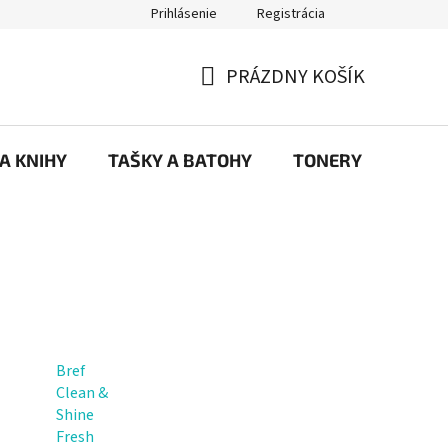
Prihlásenie
Registrácia
ajov
Prečo eRKa papiernictvo – kvalita, výber a spokojnosť | erkash
PRÁZDNY KOŠÍK
NÁKUPNÝ
KOŠÍK
 A KNIHY
TAŠKY A BATOHY
TONERY
KANC
Bref
Clean &
Shine
Fresh