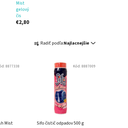
Mist
gelový
čis
€2,80
R
Radiť podľa:
Najlacnejšie
a
d
e
ód:
8877338
Kód:
8887009
n
i
e
p
r
o
d
u
sh Mist
Sifo čistič odpadov 500 g
k