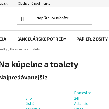
op.sk
Obchodné podmienky
Podmienky ochrany osobných úd
CIA
KANCELÁRSKE POTREBY
PAPIER, ZOŠITY
riedky
/
Na kúpelne a toalety
Na kúpelne a toalety
Najpredávanejšie
Domestos
Sifo
24h
čistič
Atlantic
odpadov
Fresh