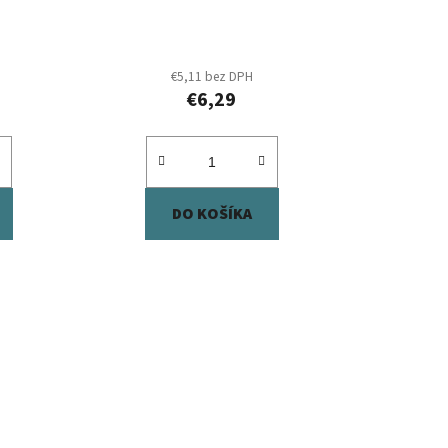
t
o
v
€5,11 bez DPH
€6,29
DO KOŠÍKA