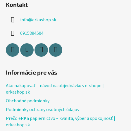
Kontakt
p
ä
info
@
erkashop.sk
t
i
0915894504
e
Informácie pre vás
Ako nakupovať – návod na objednávku v e-shope |
erkashop.sk
Obchodné podmienky
Podmienky ochrany osobných údajov
Prečo eRKa papiernictvo – kvalita, výber a spokojnosť |
erkashop.sk