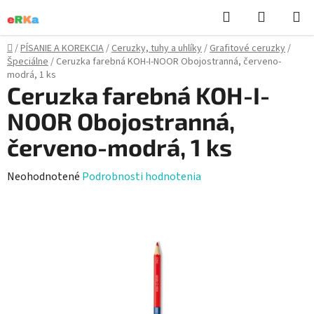
Prejsť
Hľadať
NÁKUP
na
KOŠÍK
obsah
Domov
/
PÍSANIE A KOREKCIA
/
Ceruzky, tuhy a uhlíky
/
Grafitové ceruzky
/
Špeciálne
/
Ceruzka farebná KOH-I-NOOR Obojostranná, červeno-
modrá, 1 ks
Ceruzka farebná KOH-I-
NOOR Obojostranná,
červeno-modrá, 1 ks
Priemerné
Neohodnotené
Podrobnosti hodnotenia
hodnotenie
produktu
je
0,0
z
5
hviezdičiek.