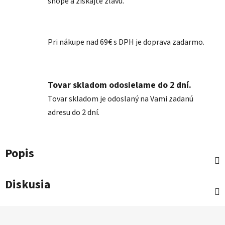
shope a získajte zľavu.
Pri nákupe nad 69€ s DPH je doprava zadarmo.
Tovar skladom odosielame do 2 dní.
Tovar skladom je odoslaný na Vami zadanú
adresu do 2 dní.
Popis
Diskusia
Z
á