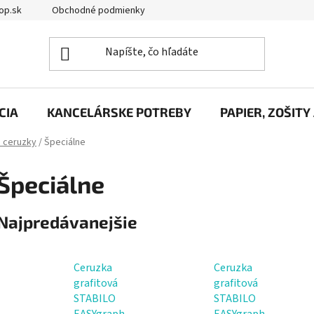
op.sk
Obchodné podmienky
Podmienky ochrany osobných úd
CIA
KANCELÁRSKE POTREBY
PAPIER, ZOŠITY
é ceruzky
/
Špeciálne
Špeciálne
Najpredávanejšie
Ceruzka
Ceruzka
grafitová
grafitová
STABILO
STABILO
EASYgraph
EASYgraph