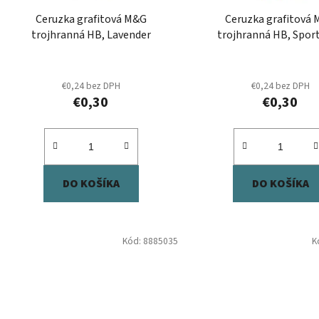
d
Ceruzka grafitová M&G
Ceruzka grafitová
u
trojhranná HB, Lavender
trojhranná HB, Sport
k
t
o
€0,24 bez DPH
€0,24 bez DPH
€0,30
€0,30
v
DO KOŠÍKA
DO KOŠÍKA
Kód:
8885035
K