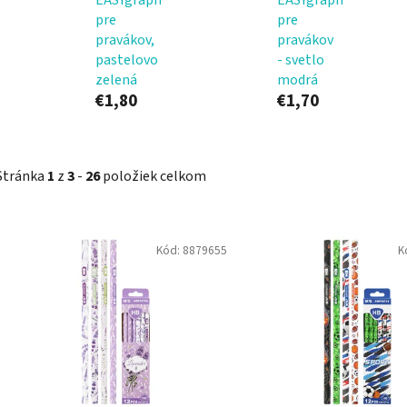
pre
pre
pravákov,
pravákov
pastelovo
- svetlo
zelená
modrá
€1,80
€1,70
Stránka
1
z
3
-
26
položiek celkom
V
Kód:
8879655
K
ý
p
i
s
p
r
o