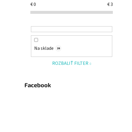
€
0
€
3
Na sklade
26
ROZBALIŤ FILTER
Facebook