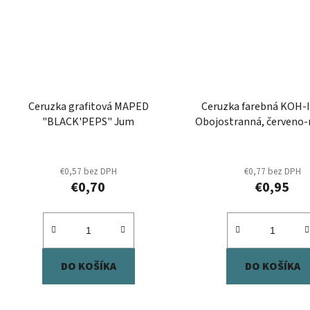
Ceruzka grafitová MAPED
Ceruzka farebná KOH
"BLACK'PEPS" Jum
Obojostranná, červeno-
ks
€0,57 bez DPH
€0,77 bez DPH
€0,70
€0,95
DO KOŠÍKA
DO KOŠÍKA