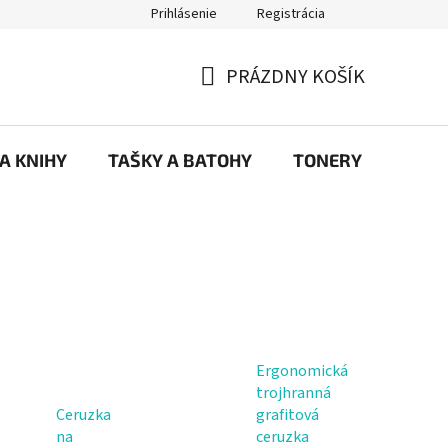
Prihlásenie
Registrácia
ajov
Prečo eRKa papiernictvo – kvalita, výber a spokojnosť | erkash
PRÁZDNY KOŠÍK
NÁKUPNÝ
KOŠÍK
 A KNIHY
TAŠKY A BATOHY
TONERY
KANC
Ergonomická
trojhranná
Ceruzka
grafitová
na
ceruzka