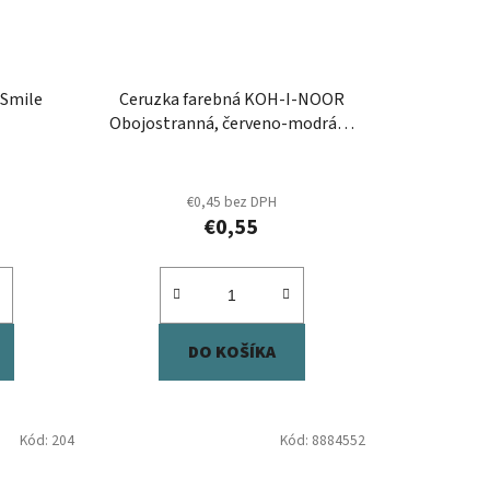
 Smile
Ceruzka farebná KOH-I-NOOR
Obojostranná, červeno-modrá, 1
ks
€0,45 bez DPH
€0,55
DO KOŠÍKA
Kód:
204
Kód:
8884552