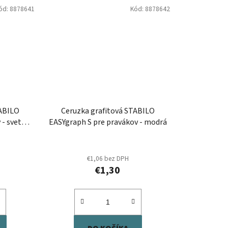
ód:
8878641
Kód:
8878642
TABILO
Ceruzka grafitová STABILO
 - svetlo
EASYgraph S pre pravákov - modrá
€1,06 bez DPH
€1,30