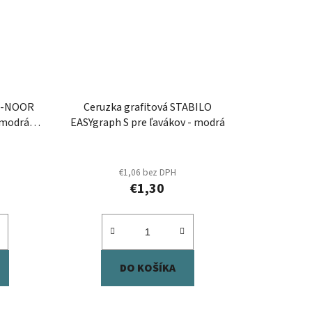
-I-NOOR
Ceruzka grafitová STABILO
modrá, 1
EASYgraph S pre ľavákov - modrá
€1,06 bez DPH
€1,30
DO KOŠÍKA