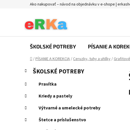
Prejsť
Ako nakupovať – návod na objednávku v e-shope | erkash
na
obsah
ŠKOLSKÉ POTREBY
PÍSANIE A KOREK
Domov
/
PÍSANIE A KOREKCIA
/
Ceruzky, tuhy a uhlíky
/
Grafitov
B
K
Preskočiť
ŠKOLSKÉ POTREBY
a
kategórie
o
t
č
Pravítka
e
n
g
Kriedy a pastely
ý
ó
p
r
Výtvarné a umelecké potreby
i
a
e
Štetce a príslušenstvo
n
e