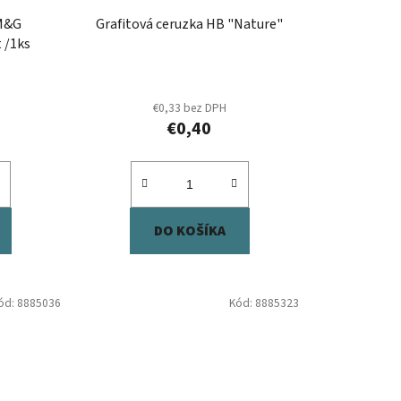
u
 M&G
Grafitová ceruzka HB "Nature"
k
 /1ks
t
o
v
€0,33 bez DPH
€0,40
DO KOŠÍKA
ód:
8885036
Kód:
8885323