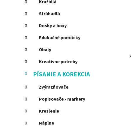
Kružidlá
l
Strúhadlá
Dosky a boxy
Edukačné pomôcky
Obaly
Kreatívne potreby
PÍSANIE A KOREKCIA
Zvýrazňovače
Popisovače - markery
Kreslenie
Náplne