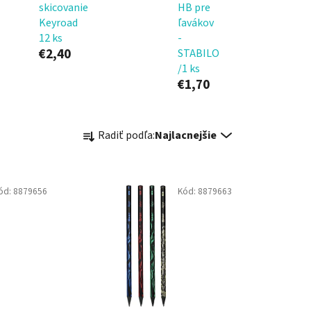
skicovanie
HB pre
Keyroad
ľavákov
12 ks
-
€2,40
STABILO
/1 ks
€1,70
R
Radiť podľa:
Najlacnejšie
a
d
e
ód:
8879656
Kód:
8879663
n
i
e
p
r
o
d