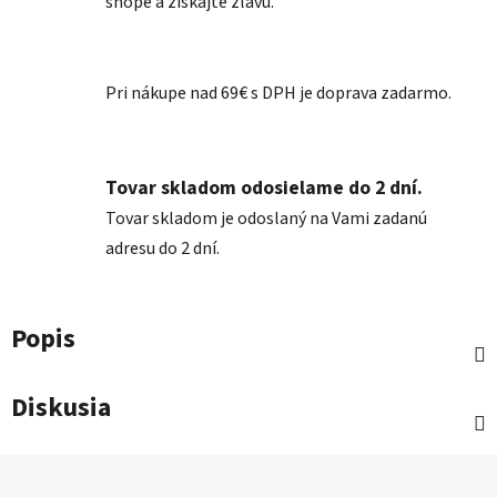
shope a získajte zľavu.
Pri nákupe nad 69€ s DPH je doprava zadarmo.
Tovar skladom odosielame do 2 dní.
Tovar skladom je odoslaný na Vami zadanú
adresu do 2 dní.
Popis
Diskusia
Z
á