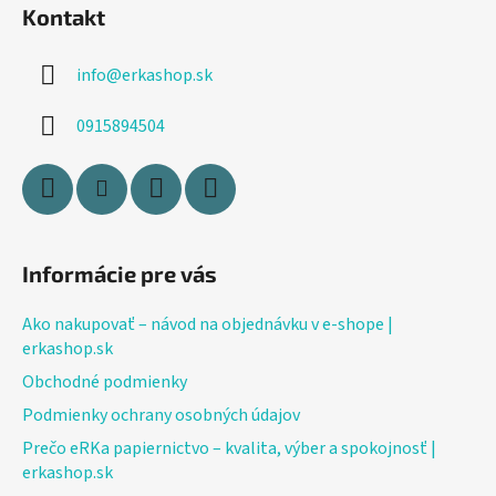
Kontakt
p
ä
info
@
erkashop.sk
t
i
0915894504
e
Informácie pre vás
Ako nakupovať – návod na objednávku v e-shope |
erkashop.sk
Obchodné podmienky
Podmienky ochrany osobných údajov
Prečo eRKa papiernictvo – kvalita, výber a spokojnosť |
erkashop.sk