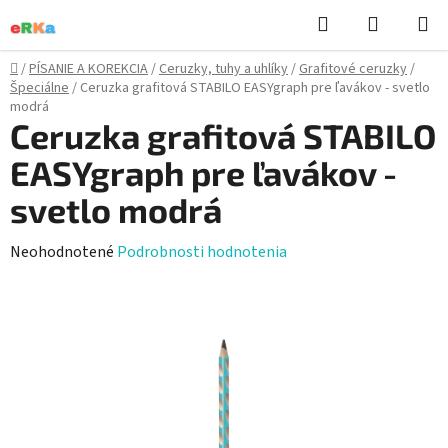
Prejsť
Hľadať
NÁKUP
na
KOŠÍK
obsah
Domov
/
PÍSANIE A KOREKCIA
/
Ceruzky, tuhy a uhlíky
/
Grafitové ceruzky
/
Špeciálne
/
Ceruzka grafitová STABILO EASYgraph pre ľavákov - svetlo
modrá
Ceruzka grafitová STABILO
EASYgraph pre ľavákov -
svetlo modrá
Priemerné
Neohodnotené
Podrobnosti hodnotenia
hodnotenie
produktu
je
0,0
z
5
hviezdičiek.