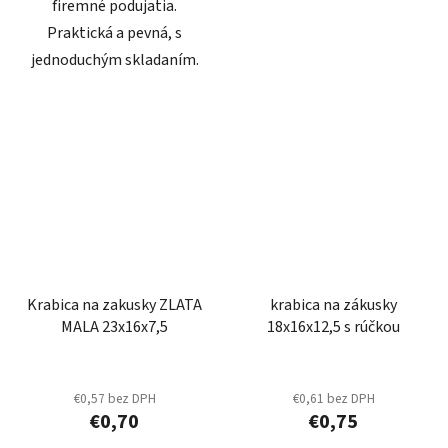
firemné podujatia.
Praktická a pevná, s
jednoduchým skladaním.
Krabica na zakusky ZLATA
krabica na zákusky
MALA 23x16x7,5
18x16x12,5 s rúčkou
€0,57 bez DPH
€0,61 bez DPH
€0,70
€0,75