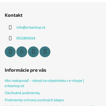
ý
Z
p
á
i
Kontakt
p
s
ä
u
info
@
erkashop.sk
t
i
0915894504
e
Informácie pre vás
Ako nakupovať – návod na objednávku v e-shope |
erkashop.sk
Obchodné podmienky
Podmienky ochrany osobných údajov