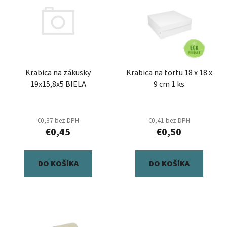
p
r
i
o
s
d
p
u
r
k
Krabica na zákusky
Krabica na tortu 18 x 18 x
o
t
19x15,8x5 BIELA
9 cm 1 ks
d
o
u
v
k
€0,37 bez DPH
€0,41 bez DPH
t
€0,45
€0,50
o
v
DO KOŠÍKA
DO KOŠÍKA