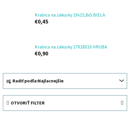
Krabica na zákusky 19x15,8x5 BIELA
€0,45
Krabica na zákusky 27X18X10 HRUBA
€0,90
R
Radiť podľa:
Najlacnejšie
a
d
e
OTVORIŤ FILTER
n
i
V
e
ý
p