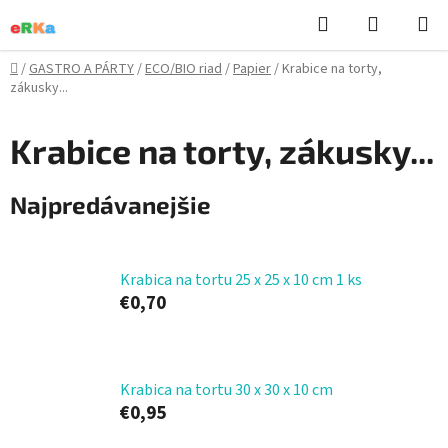
Prejsť
Hľadať
NÁKUP
na
KOŠÍK
obsah
Domov
/
GASTRO A PÁRTY
/
ECO/BIO riad
/
Papier
/
Krabice na torty,
zákusky...
Krabice na torty, zákusky...
Najpredávanejšie
Krabica na tortu 25 x 25 x 10 cm 1 ks
€0,70
Krabica na tortu 30 x 30 x 10 cm
€0,95