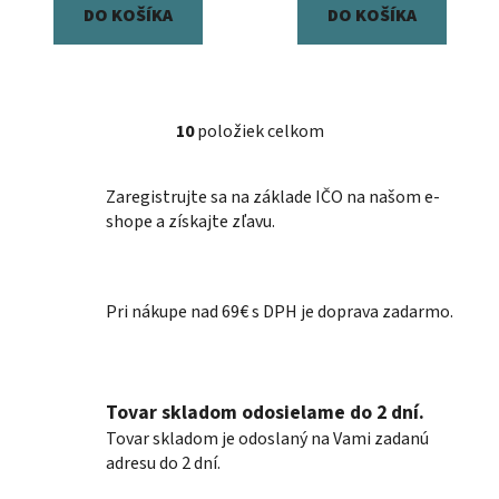
DO KOŠÍKA
DO KOŠÍKA
10
položiek celkom
O
v
l
Zaregistrujte sa na základe IČO na našom e-
á
shope a získajte zľavu.
d
a
c
Pri nákupe nad 69€ s DPH je doprava zadarmo.
i
e
p
r
Tovar skladom odosielame do 2 dní.
v
k
Tovar skladom je odoslaný na Vami zadanú
y
adresu do 2 dní.
v