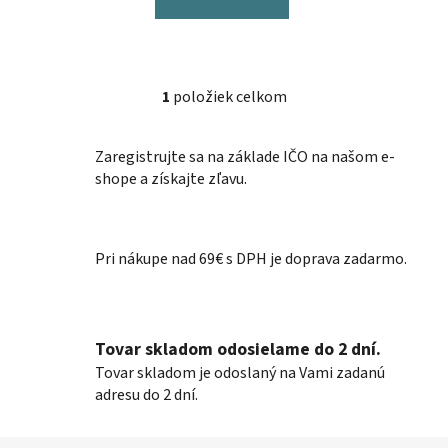
1
položiek celkom
O
v
l
Zaregistrujte sa na základe IČO na našom e-
á
shope a získajte zľavu.
d
a
c
Pri nákupe nad 69€ s DPH je doprava zadarmo.
i
e
p
r
Tovar skladom odosielame do 2 dní.
v
k
Tovar skladom je odoslaný na Vami zadanú
y
adresu do 2 dní.
v
ý