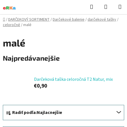
Prejsť
Hľadať
NÁKUP
na
KOŠÍK
obsah
Domov
/
DARČEKOVÝ SORTIMENT
/
Darčekové balenie
/
darčekové tašky
/
celoročné
/
malé
malé
Najpredávanejšie
Darčeková taška celoročná T2 Natur, mix
€0,90
R
Radiť podľa:
Najlacnejšie
a
d