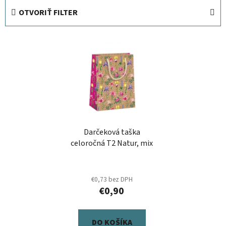
e
OTVORIŤ FILTER
n
i
V
e
ý
p
p
r
i
o
s
d
p
u
r
k
Darčeková taška
o
t
celoročná T2 Natur, mix
d
o
u
v
k
€0,73 bez DPH
t
€0,90
o
v
DO KOŠÍKA