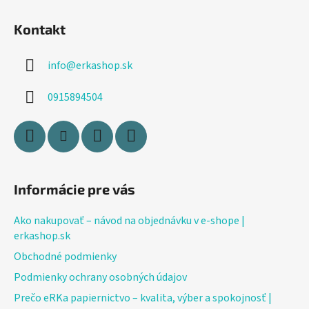
Z
p
á
i
Kontakt
p
s
ä
u
info
@
erkashop.sk
t
i
0915894504
e
Informácie pre vás
Ako nakupovať – návod na objednávku v e-shope |
erkashop.sk
Obchodné podmienky
Podmienky ochrany osobných údajov
Prečo eRKa papiernictvo – kvalita, výber a spokojnosť |