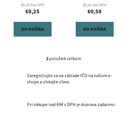
k
€0,20 bez DPH
€0,41 bez DPH
t
€0,25
€0,50
o
v
DO KOŠÍKA
DO KOŠÍKA
2
položiek celkom
O
v
l
Zaregistrujte sa na základe IČO na našom e-
á
shope a získajte zľavu.
d
a
c
Pri nákupe nad 69€ s DPH je doprava zadarmo.
i
e
p
r