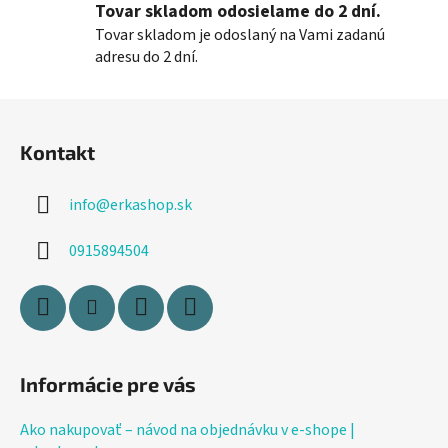
Tovar skladom odosielame do 2 dní.
v
k
Tovar skladom je odoslaný na Vami zadanú
y
adresu do 2 dní.
v
ý
Z
p
á
i
Kontakt
p
s
ä
u
info
@
erkashop.sk
t
i
0915894504
e
Informácie pre vás
Ako nakupovať – návod na objednávku v e-shope |