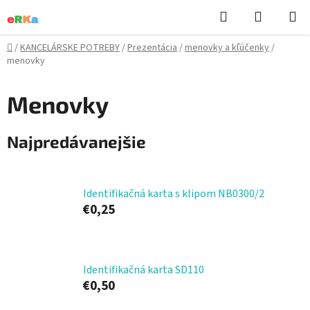
Prejsť
Hľadať
NÁKUP
na
KOŠÍK
obsah
Domov
/
KANCELÁRSKE POTREBY
/
Prezentácia
/
menovky a kľúčenky
/
menovky
Menovky
Najpredávanejšie
Identifikačná karta s klipom NB0300/2
€0,25
Identifikačná karta SD110
€0,50