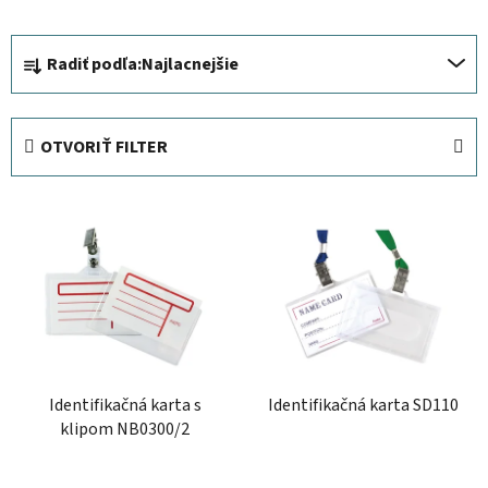
R
Radiť podľa:
Najlacnejšie
a
d
e
OTVORIŤ FILTER
n
i
V
e
ý
p
p
r
i
o
s
d
p
u
r
k
Identifikačná karta s
Identifikačná karta SD110
o
t
klipom NB0300/2
d
o
u
v