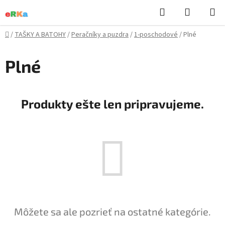
Prejsť
Hľadať
NÁKUP
na
KOŠÍK
obsah
Domov
/
TAŠKY A BATOHY
/
Peračníky a puzdra
/
1-poschodové
/
Plné
Plné
Produkty ešte len pripravujeme.
Môžete sa ale pozrieť na ostatné kategórie.