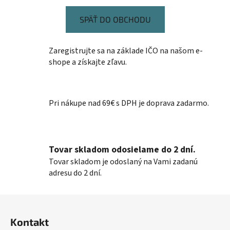
SPÄŤ DO OBCHODU
Zaregistrujte sa na základe IČO na našom e-
shope a získajte zľavu.
Pri nákupe nad 69€ s DPH je doprava zadarmo.
Tovar skladom odosielame do 2 dní.
Tovar skladom je odoslaný na Vami zadanú
adresu do 2 dní.
Z
á
Kontakt
p