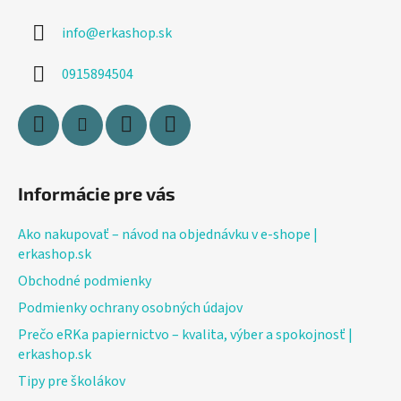
ä
info
@
erkashop.sk
t
i
0915894504
e
Informácie pre vás
Ako nakupovať – návod na objednávku v e-shope |
erkashop.sk
Obchodné podmienky
Podmienky ochrany osobných údajov
Prečo eRKa papiernictvo – kvalita, výber a spokojnosť |
erkashop.sk
Tipy pre školákov