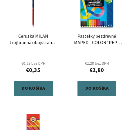
p
r
i
o
s
d
p
u
r
k
Ceruzka MILAN
Pastelky bezdrevné
o
t
trojhranná obojstranná
MAPED - COLOR`PEPS
d
o
červeno-modrá
IN
u
v
k
€0,28 bez DPH
€2,28 bez DPH
t
€0,35
€2,80
o
v
DO KOŠÍKA
DO KOŠÍKA