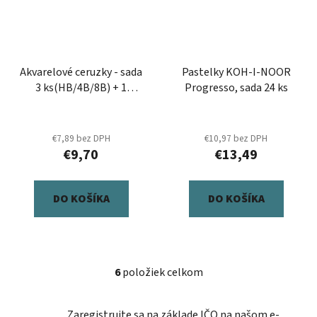
Akvarelové ceruzky - sada
Pastelky KOH-I-NOOR
3 ks(HB/4B/8B) + 1
Progresso, sada 24 ks
štetec a 2 gumy v
kovovom boxe
€7,89 bez DPH
€10,97 bez DPH
€9,70
€13,49
DO KOŠÍKA
DO KOŠÍKA
6
položiek celkom
O
v
l
Zaregistrujte sa na základe IČO na našom e-