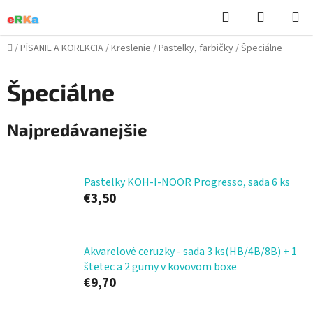
Prejsť
Hľadať
NÁKUP
na
KOŠÍK
obsah
Domov
/
PÍSANIE A KOREKCIA
/
Kreslenie
/
Pastelky, farbičky
/
Špeciálne
Špeciálne
Najpredávanejšie
Pastelky KOH-I-NOOR Progresso, sada 6 ks
€3,50
Akvarelové ceruzky - sada 3 ks(HB/4B/8B) + 1
štetec a 2 gumy v kovovom boxe
€9,70