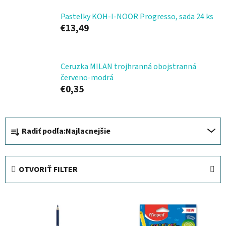
Pastelky KOH-I-NOOR Progresso, sada 24 ks
€13,49
Ceruzka MILAN trojhranná obojstranná
červeno-modrá
€0,35
R
Radiť podľa:
Najlacnejšie
a
d
e
OTVORIŤ FILTER
n
i
V
e
ý
p