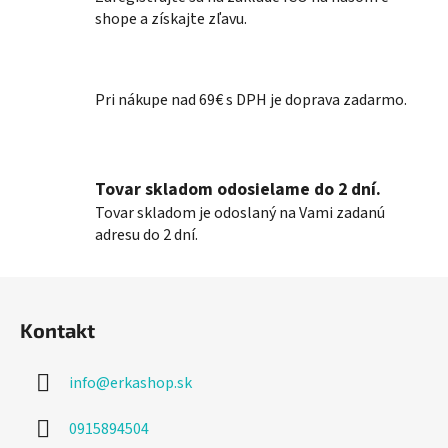
á
shope a získajte zľavu.
d
a
c
Pri nákupe nad 69€ s DPH je doprava zadarmo.
i
e
p
r
Tovar skladom odosielame do 2 dní.
v
k
Tovar skladom je odoslaný na Vami zadanú
y
adresu do 2 dní.
v
ý
Z
p
á
i
Kontakt
p
s
ä
u
info
@
erkashop.sk
t
i
0915894504
e