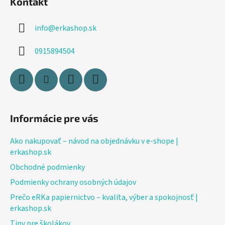
Kontakt
p
ä
info
@
erkashop.sk
t
i
0915894504
e
Informácie pre vás
Ako nakupovať – návod na objednávku v e-shope |
erkashop.sk
Obchodné podmienky
Podmienky ochrany osobných údajov
Prečo eRKa papiernictvo – kvalita, výber a spokojnosť |
erkashop.sk
Tipy pre školákov