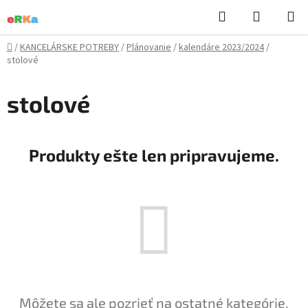
Prejsť
Hľadať
NÁKUP
na
KOŠÍK
obsah
Domov
/
KANCELÁRSKE POTREBY
/
Plánovanie
/
kalendáre 2023/2024
/
stolové
stolové
Produkty ešte len pripravujeme.
Môžete sa ale pozrieť na ostatné kategórie.